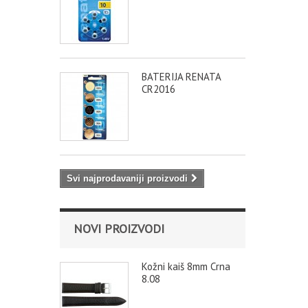
BATERIJA RENATA
CR2016
Svi najprodavaniji proizvodi
NOVI PROIZVODI
Kožni kaiš 8mm Crna
8.08