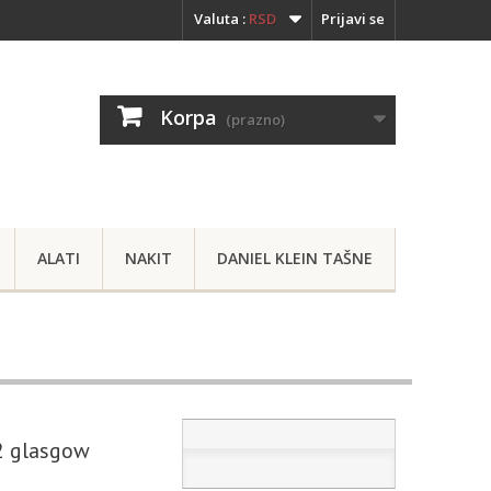
Valuta :
RSD
Prijavi se
Korpa
(prazno)
ALATI
NAKIT
DANIEL KLEIN TAŠNE
2 glasgow