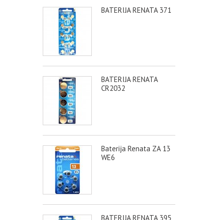
BATERIJA RENATA 371
BATERIJA RENATA
CR2032
Baterija Renata ZA 13
WE6
BATERIJA RENATA 395