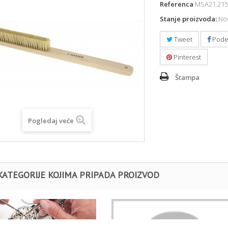
Referenca
MSA21.215
Stanje proizvoda:
Nov
Tweet
Pode
Pinterest
Štampa
Pogledaj veće
KATEGORIJE KOJIMA PRIPADA PROIZVOD
Ostalo