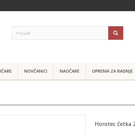
IČARE
NOVČANICI
NAOČARE
OPREMA ZA RADNJE
Horotec četka 