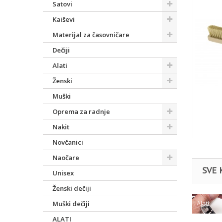
Satovi
Kaiševi
Materijal za časovničare
Dečiji
Alati
Ženski
Muški
Oprema za radnje
Nakit
Novčanici
Naočare
SVE 
Unisex
Ženski dečiji
Alati
Muški dečiji
ALATI