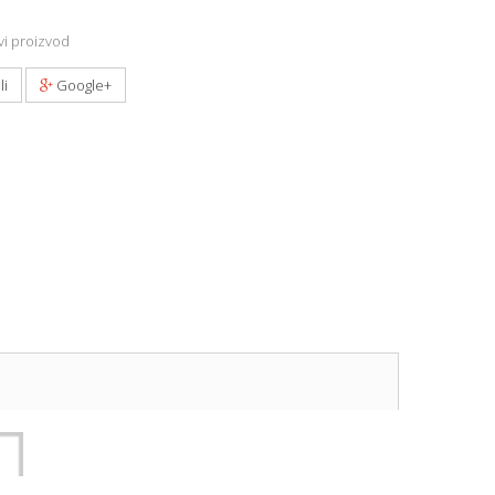
i proizvod
li
Google+