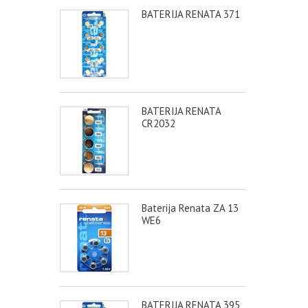
BATERIJA RENATA 371
BATERIJA RENATA
CR2032
Baterija Renata ZA 13
WE6
BATERIJA RENATA 395