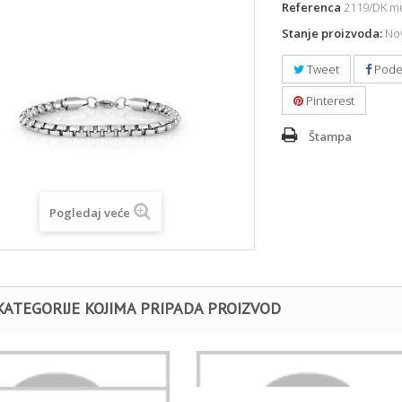
Referenca
2119/DK mu
Stanje proizvoda:
Nov
Tweet
Pode
Pinterest
Štampa
Pogledaj veće
KATEGORIJE KOJIMA PRIPADA PROIZVOD
NARUKVICE