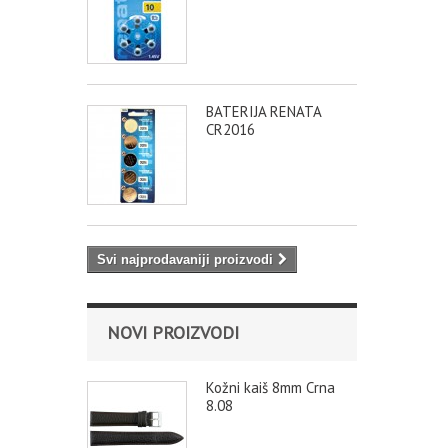
BATERIJA RENATA
CR2016
Svi najprodavaniji proizvodi
NOVI PROIZVODI
Kožni kaiš 8mm Crna
8.08