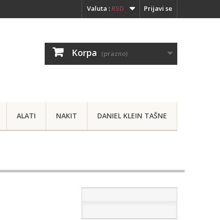
Valuta :
RSD
Prijavi se
Korpa
(prazno)
ALATI
NAKIT
DANIEL KLEIN TAŠNE