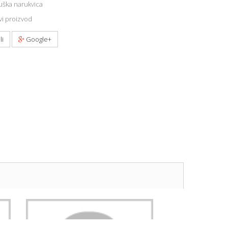
ška narukvica
i proizvod
li
Google+
DANIEL KLEIN Nakit