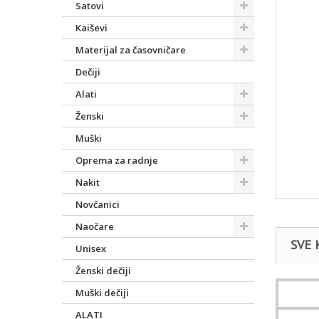
Satovi
Kaiševi
Materijal za časovničare
Dečiji
Alati
Ženski
Muški
Oprema za radnje
Nakit
Novčanici
Naočare
SVE 
Unisex
Ženski dečiji
Nakit
Muški dečiji
ALATI