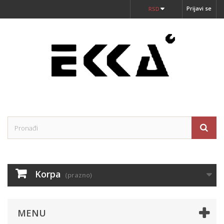
Prijavi se
RSD
Korpa
(prazno)
MENU