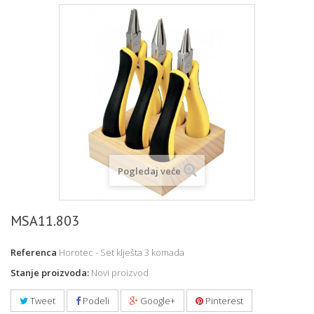
Pogledaj veće
MSA11.803
Referenca
Horotec - Set klješta 3 komada
Stanje proizvoda:
Novi proizvod
Tweet
Podeli
Google+
Pinterest