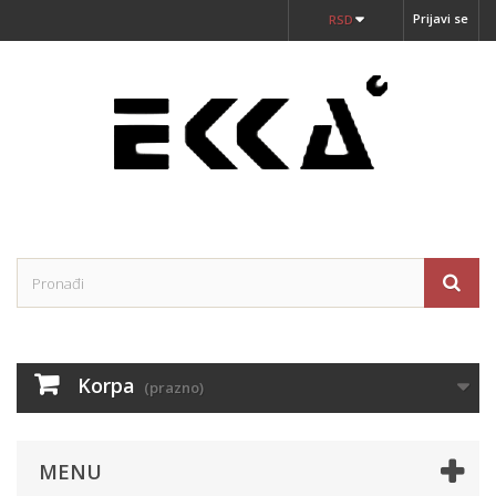
Prijavi se
RSD
Korpa
(prazno)
MENU