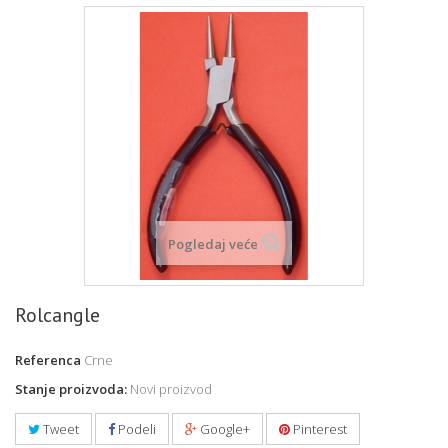
Pogledaj veće
Rolcangle
Referenca
Crne
Stanje proizvoda:
Novi proizvod
Tweet
Podeli
Google+
Pinterest