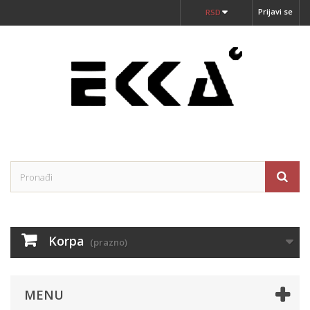
Prijavi se
RSD
Korpa
(prazno)
MENU