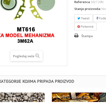
Referenca
3027.29N
Stanje proizvoda:
Nov
Tweet
Pode
Pinterest
Štampa
Pogledaj veće
KATEGORIJE KOJIMA PRIPADA PROIZVOD
e
Materijal za časovničare