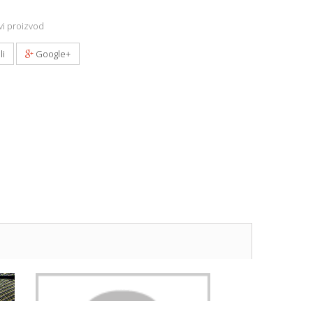
i proizvod
li
Google+
ACCU.BATERIJE SEIKO