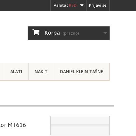
Valuta :
RSD
Prijavi se
Korpa
(prazno)
ALATI
NAKIT
DANIEL KLEIN TAŠNE
tor MT616