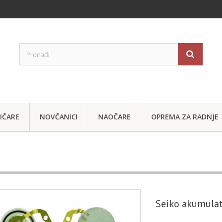
IČARE
NOVČANICI
NAOČARE
OPREMA ZA RADNJE
Seiko akumula