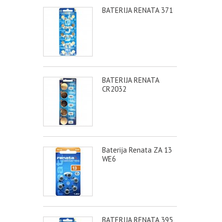
BATERIJA RENATA 371
BATERIJA RENATA
CR2032
Baterija Renata ZA 13
WE6
BATERIJA RENATA 395