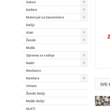
Satovi
Kaiševi
Materijal za časovničare
Dečiji
Alati
Ženski
Muški
Oprema za radnje
Nakit
Novčanici
Naočare
SVE 
Unisex
Ženski dečiji
- Baterij
Muški dečiji
ALATI