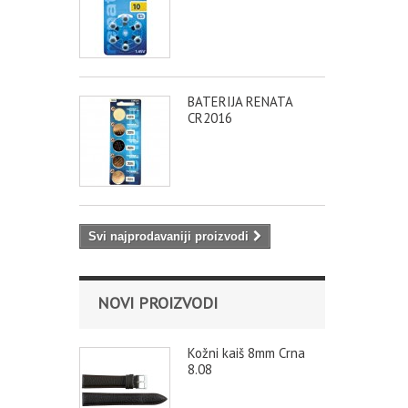
BATERIJA RENATA
CR2016
Svi najprodavaniji proizvodi
NOVI PROIZVODI
Kožni kaiš 8mm Crna
8.08