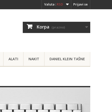
Valuta :
RSD
Prijavi se
Korpa
(prazno)
ALATI
NAKIT
DANIEL KLEIN TAŠNE