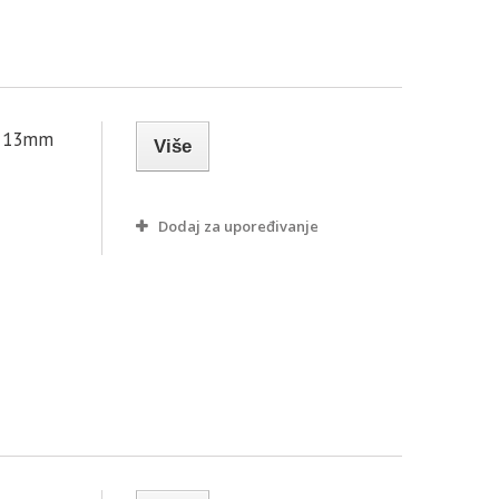
i 13mm
Više
Dodaj za upoređivanje