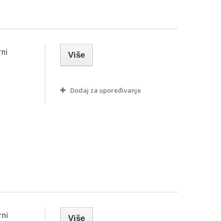
rni
Više
Dodaj za upoređivanje
rni
Više