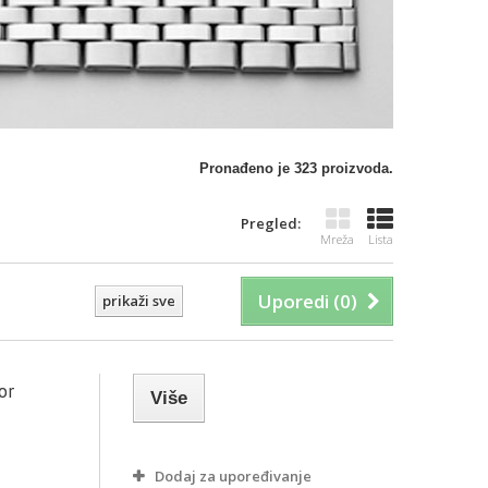
Pronađeno je 323 proizvoda.
Pregled:
Mreža
Lista
Uporedi (
0
)
prikaži sve
or
Više
Dodaj za upoređivanje