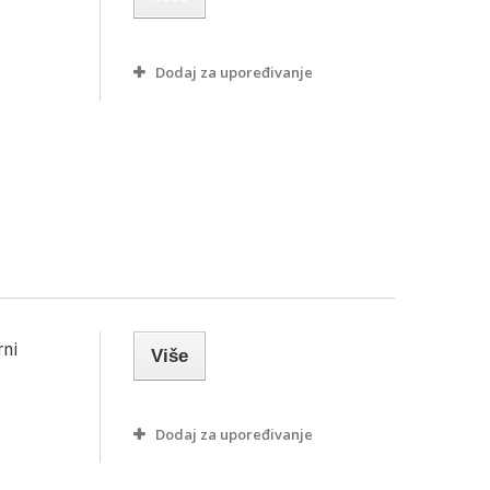
Dodaj za upoređivanje
rni
Više
Dodaj za upoređivanje