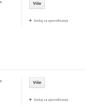
m
Više
Dodaj za upoređivanje
m
Više
Dodaj za upoređivanje