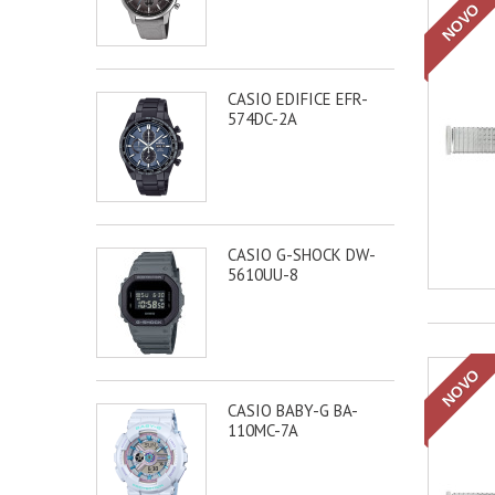
NOVO
CASIO EDIFICE EFR-
574DC-2A
CASIO G-SHOCK DW-
5610UU-8
NOVO
CASIO BABY-G BA-
110MC-7A