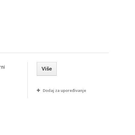
rni
Više
Dodaj za upoređivanje