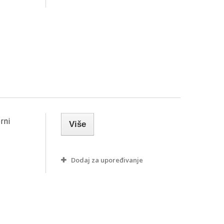
rni
Više
Dodaj za upoređivanje