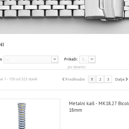
NI
po
Prikaži:
--
150
po stranici
se 1 - 150 od 323 stavki
Predhodni
1
2
3
Dalje
Metalni kaiš - MK18.27 Bicol
18mm