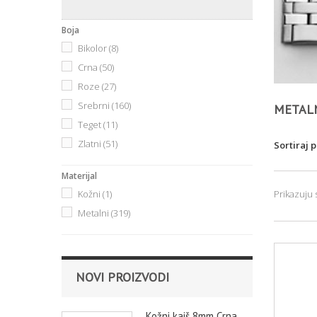
Boja
Bikolor
(8)
Crna
(50)
Roze
(27)
Srebrni
(160)
METAL
Teget
(11)
Zlatni
(51)
Sortiraj 
Materijal
Kožni
(1)
Prikazuju 
Metalni
(319)
NOVI PROIZVODI
Kožni kaiš 8mm Crna