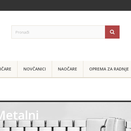
IČARE
NOVČANICI
NAOČARE
OPREMA ZA RADNJE
Metalni
alni kaiševi u raznim dimenzijama