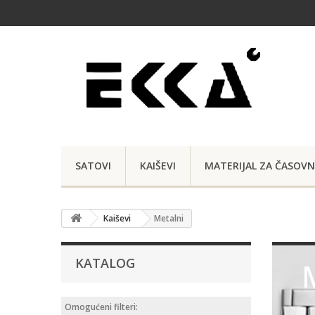
SATOVI
KAIŠEVI
MATERIJAL ZA ČASOVN
Kaiševi
Metalni
KATALOG
Met
Omogućeni filteri: