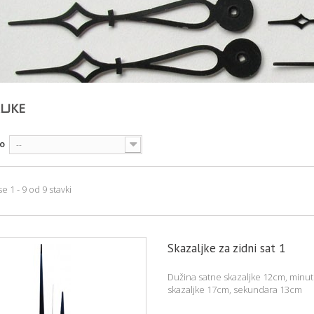
ALJKE
po
--
e 1 - 9 od 9 stavki
Skazaljke za zidni sat 1
Dužina satne skazaljke 12cm, minu
skazaljke 17cm, sekundara 13cm