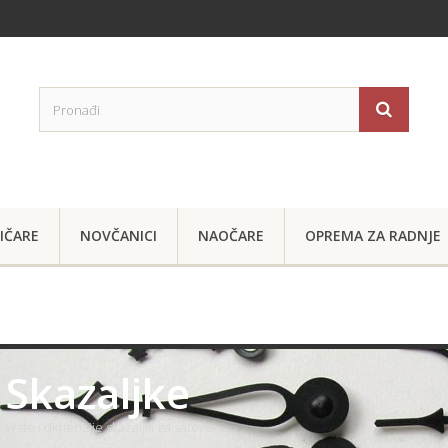
IČARE
NOVČANICI
NAOČARE
OPREMA ZA RADNJE
 Skazaljke
 vrste i dimenzije skazaljki za satove