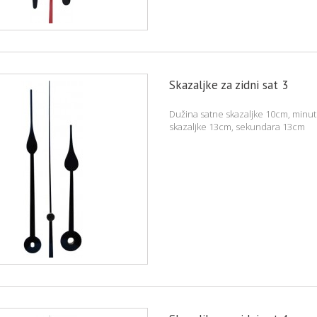
Skazaljke za zidni sat 3
Dužina satne skazaljke 10cm, minu
skazaljke 13cm, sekundara 13cm