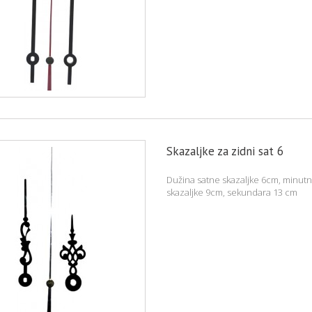
Skazaljke za zidni sat 6
Dužina satne skazaljke 6cm, minut
skazaljke 9cm, sekundara 13 cm