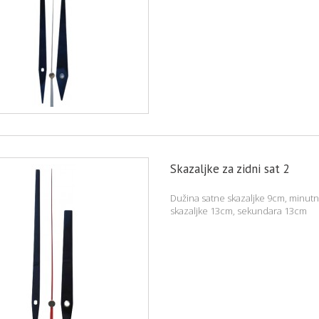
Skazaljke za zidni sat 2
Dužina satne skazaljke 9cm, minut
skazaljke 13cm, sekundara 13cm