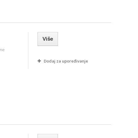
Više
tne
Dodaj za upoređivanje