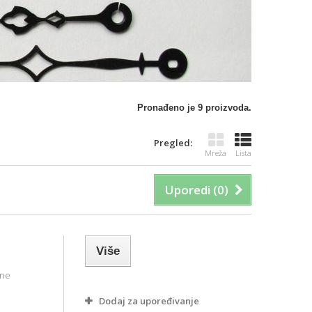
Pronađeno je 9 proizvoda.
Pregled:
Mreža
Lista
Uporedi (
0
)
Više
tne
Dodaj za upoređivanje