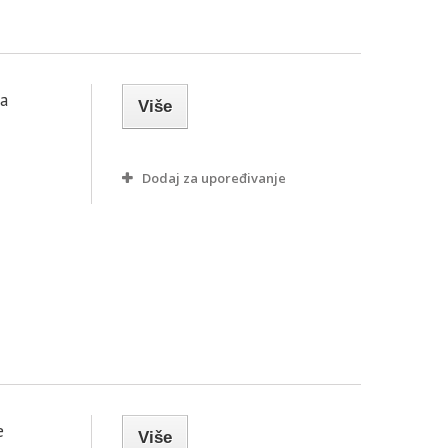
da
Više
Dodaj za upoređivanje
e
Više