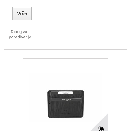
Više
Dodaj za
upoređivanje