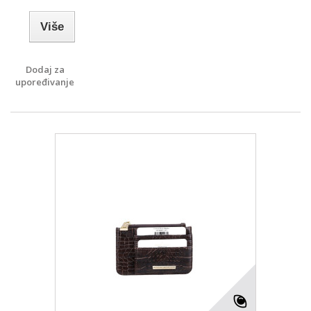
Više
Dodaj za
upoređivanje