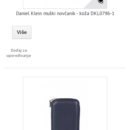
Daniel Klein muški novčanik - koža DKL0796-1
Više
Dodaj za
upoređivanje