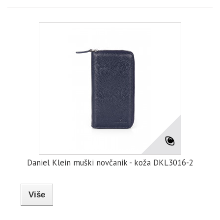
Daniel Klein muški novčanik - koža DKL3016-2
Više