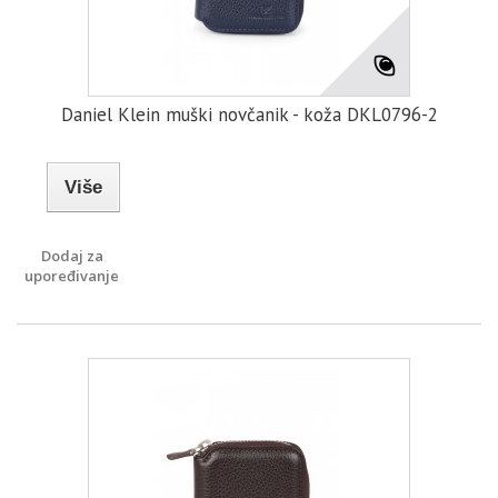
Daniel Klein muški novčanik - koža DKL0796-2
Više
Dodaj za
upoređivanje