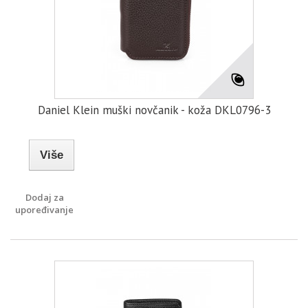
Daniel Klein muški novčanik - koža DKL0796-3
Više
Dodaj za
upoređivanje