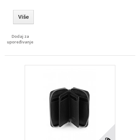
Više
Dodaj za
upoređivanje