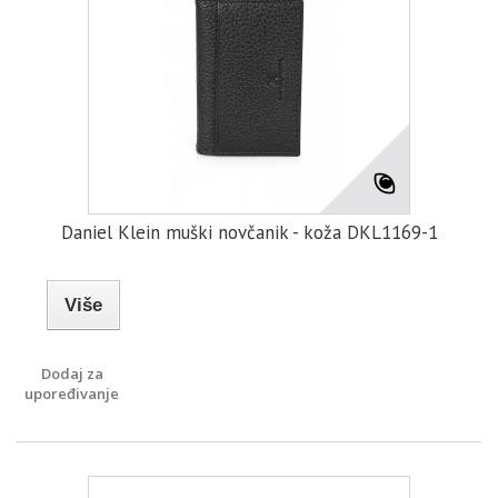
Daniel Klein muški novčanik - koža DKL1169-1
Više
Dodaj za
upoređivanje