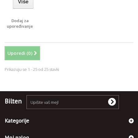
Više
Dodaj za
upoređivanje
Uporedi (
0
)
Prikazuju se 1 - 25 od 25 stavki
Bilten
Kategorije
Moj nalog