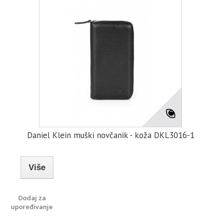
Daniel Klein muški novčanik - koža DKL3016-1
Više
Dodaj za
upoređivanje