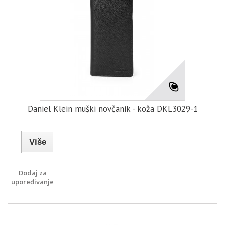
Daniel Klein muški novčanik - koža DKL3029-1
Više
Dodaj za
upoređivanje