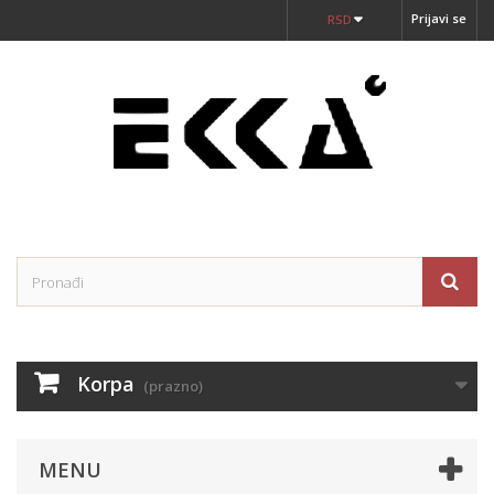
Prijavi se
RSD
Korpa
(prazno)
MENU