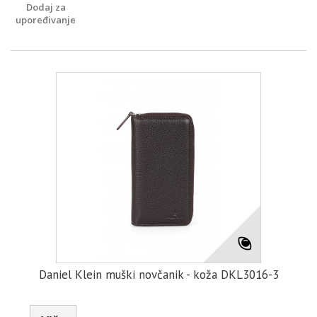
Dodaj za
upoređivanje
Daniel Klein muški novčanik - koža DKL3016-3