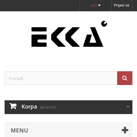
Prijavi se
RSD
Korpa
(prazno)
MENU