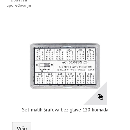
Dodaj za
upoređivanje
Set malih šrafova bez glave 120 komada
Više