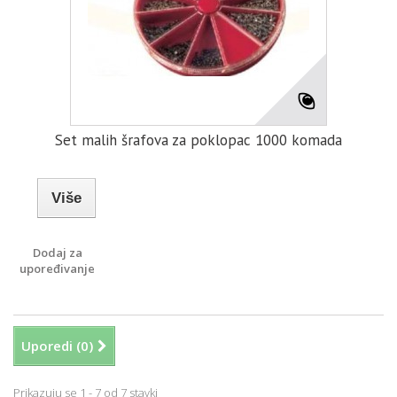
Set malih šrafova za poklopac 1000 komada
Više
Dodaj za
upoređivanje
Uporedi (
0
)
Prikazuju se 1 - 7 od 7 stavki