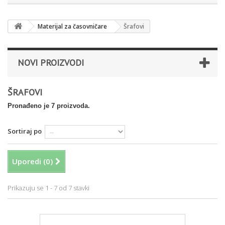
Materijal za časovničare
Šrafovi
NOVI PROIZVODI
ŠRAFOVI
Pronađeno je 7 proizvoda.
Sortiraj po
Uporedi (
0
)
Prikazuju se 1 - 7 od 7 stavki