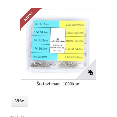
NOVO
Šrafovi manji 1000kom
Više