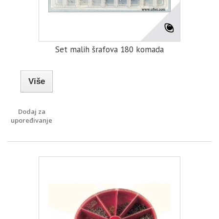
Set malih šrafova 180 komada
Više
Dodaj za
upoređivanje