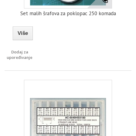
Set malih šrafova za poklopac 250 komada
Više
Dodaj za
upoređivanje