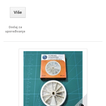
Više
Dodaj za
upoređivanje