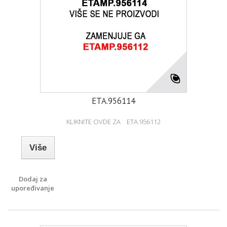
ETA.956114
KLIKNITE OVDE ZA ETA.956112
Više
Dodaj za
upoređivanje