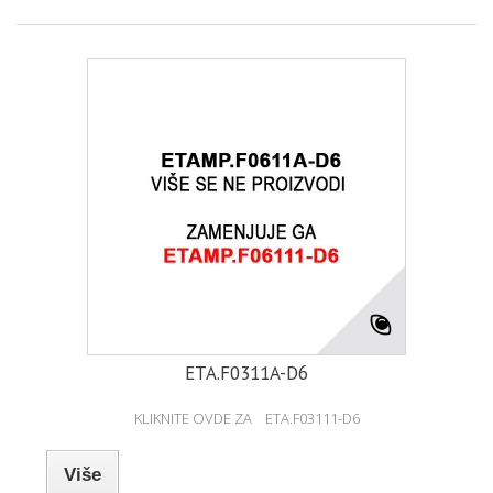
ETA.F0311A-D6
KLIKNITE OVDE ZA ETA.F03111-D6
Više