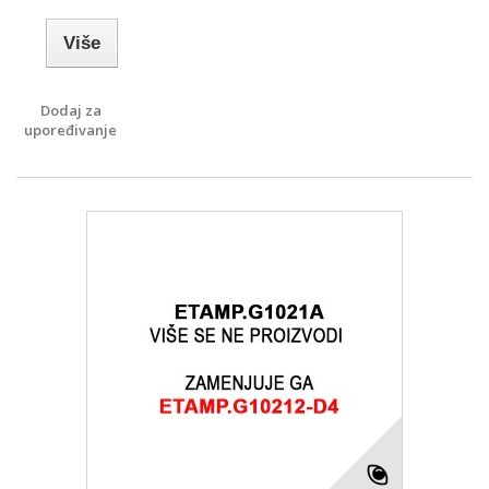
Više
Dodaj za
upoređivanje