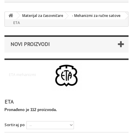
Materijal za časovničare
- Mehanizmi za ručne satove
ETA
NOVI PROIZVODI
ETA
ETA mehanizmi
ETA
Pronađeno je 112 proizvoda.
Sortiraj po