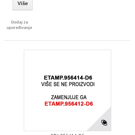
Više
Dodaj za
upoređivanje