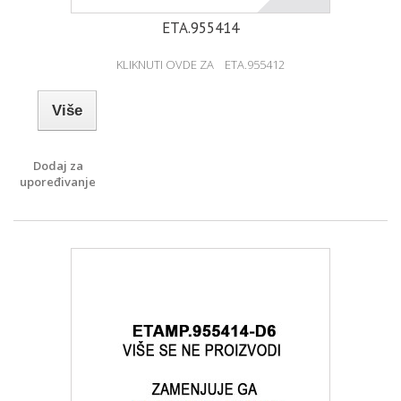
ETA.955414
KLIKNUTI OVDE ZA ETA.955412
Više
Dodaj za
upoređivanje