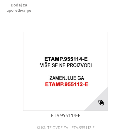
Dodaj za
upoređivanje
ETA.955114-E
KLIKNITE OVDE ZA ETA.955112-E