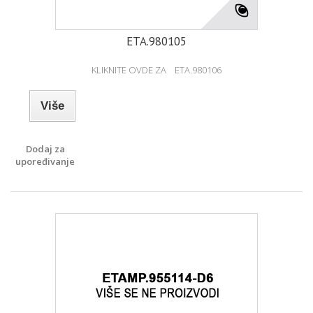
ETA.980105
KLIKNITE OVDE ZA ETA.980106
Više
Dodaj za
upoređivanje