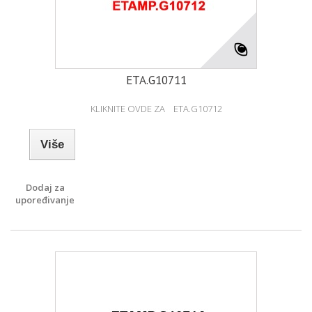
ETA.G10711
KLIKNITE OVDE ZA ETA.G10712
Više
Dodaj za
upoređivanje