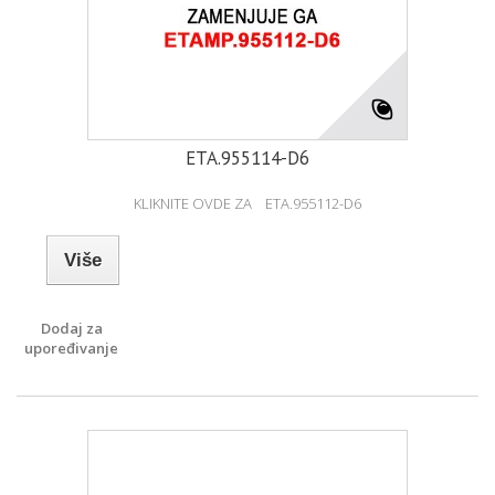
ETA.955114-D6
KLIKNITE OVDE ZA ETA.955112-D6
Više
Dodaj za
upoređivanje