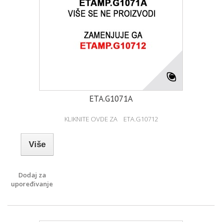
ETA.G1071A
KLIKNITE OVDE ZA ETA.G10712
Više
Dodaj za
upoređivanje