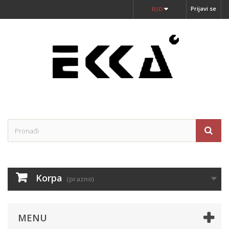
Prijavi se
RSD
Korpa
(prazno)
MENU