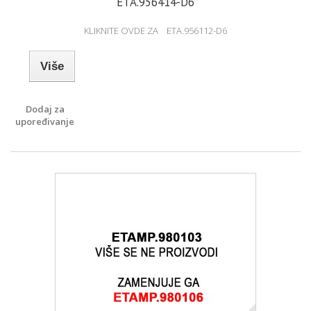
ETA.956414-D6
KLIKNITE OVDE ZA ETA.956112-D6
Više
Dodaj za
upoređivanje