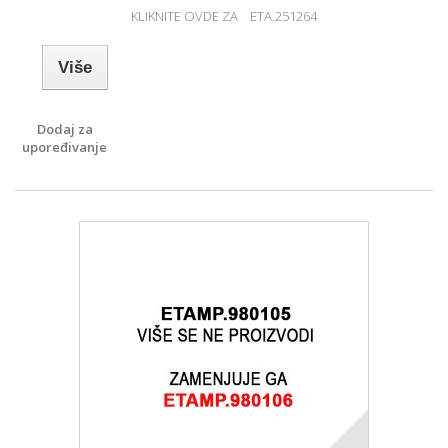
KLIKNITE OVDE ZA ETA.251264
Više
Dodaj za
upoređivanje