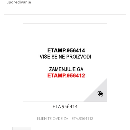
upoređivanje
ETA.956414
KLIKNITE OVDE ZA ETA.9564112