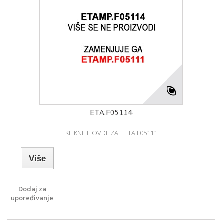
ETA.F05114
KLIKNITE OVDE ZA ETA.F05111
Više
Dodaj za
upoređivanje