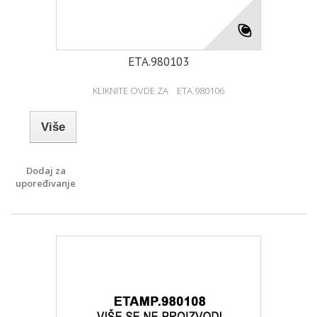
ETA.980103
KLIKNITE OVDE ZA ETA.980106
Više
Dodaj za
upoređivanje