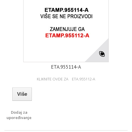
ETA.955114-A
KLIKNITE OVDE ZA ETA.955112-A
Više
Dodaj za
upoređivanje