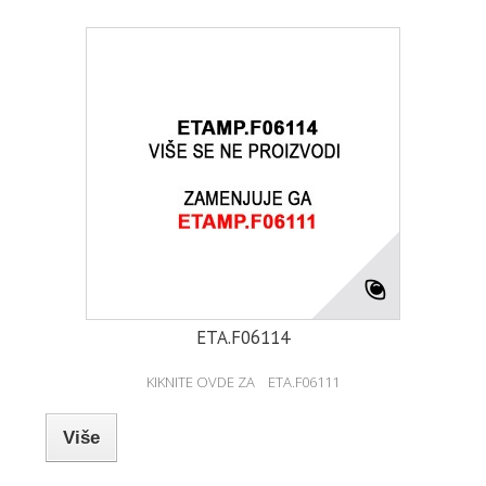
ETA.F06114
KIKNITE OVDE ZA ETA.F06111
Više