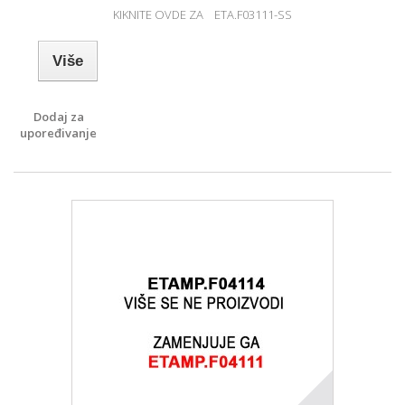
KIKNITE OVDE ZA ETA.F03111-SS
Više
Dodaj za
upoređivanje