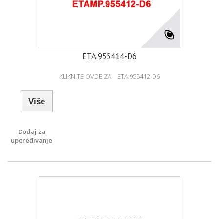
ETA.955414-D6
KLIKNITE OVDE ZA ETA.955412-D6
Više
Dodaj za
upoređivanje