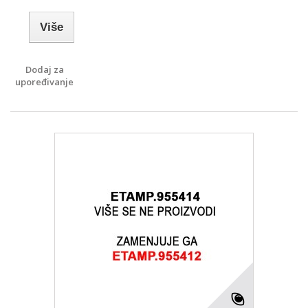
Više
Dodaj za
upoređivanje