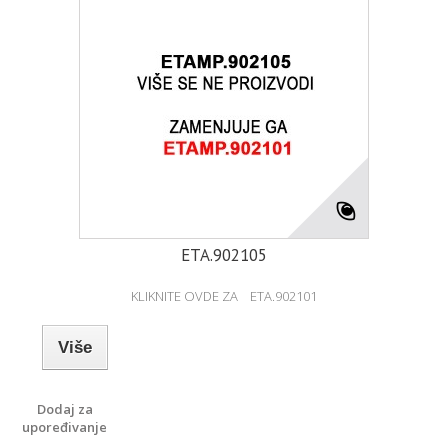
ETA.902105
KLIKNITE OVDE ZA ETA.902101
Više
Dodaj za
upoređivanje