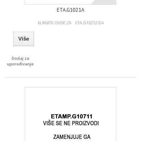
ETA.G1021A
KLIKNITE OVDE ZA ETA.G10212-D4
Više
Dodaj za
upoređivanje