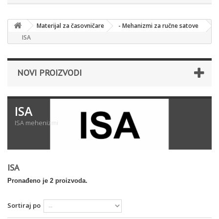
Materijal za časovničare
- Mehanizmi za ručne satove
ISA
NOVI PROIZVODI
ISA
ISA mehenizmi
ISA
Pronađeno je 2 proizvoda.
Sortiraj po