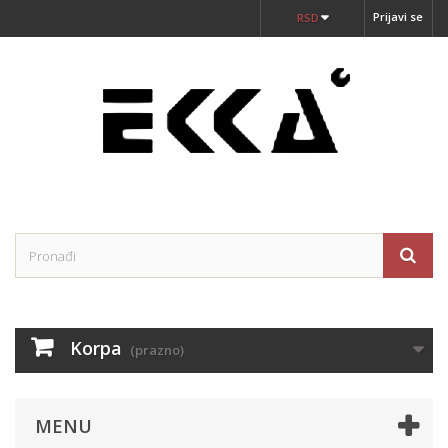
Prijavi se
RSD
Korpa
(prazno)
MENU