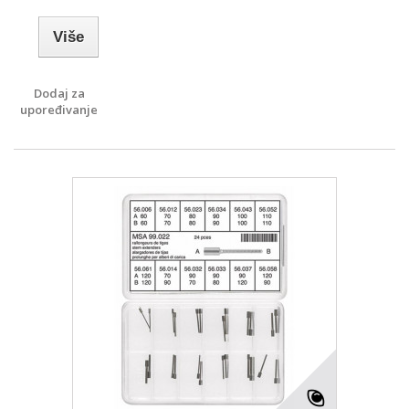
Više
Dodaj za
upoređivanje