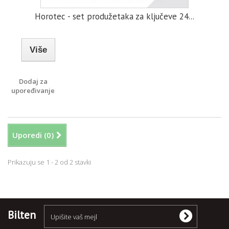
Horotec - set produžetaka za ključeve 24...
Više
Dodaj za
upoređivanje
Uporedi (
0
)
Prikazuju se 1 - 2 od 2 stavki
Bilten