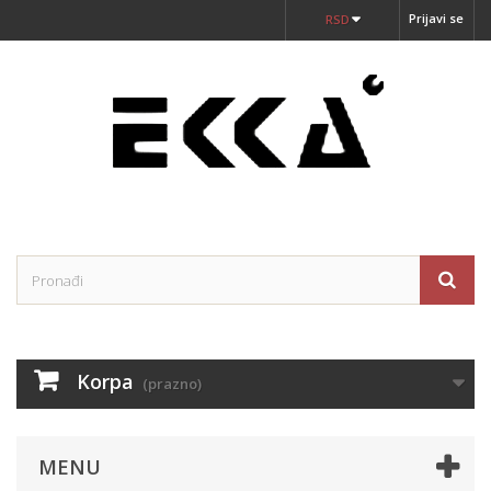
Prijavi se
RSD
Korpa
(prazno)
MENU