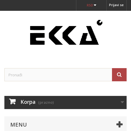
Prijavi se
RSD
Korpa
(prazno)
MENU