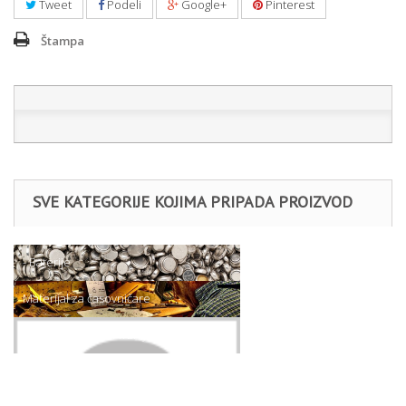
Tweet
Podeli
Google+
Pinterest
Štampa
SVE KATEGORIJE KOJIMA PRIPADA PROIZVOD
- Baterije
Materijal za časovničare
RENATA SATNE BATERIJE