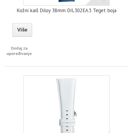
Kožni kaiš Diloy 38mm DIL302EA.5 Teget boja
Više
Dodaj za
upoređivanje