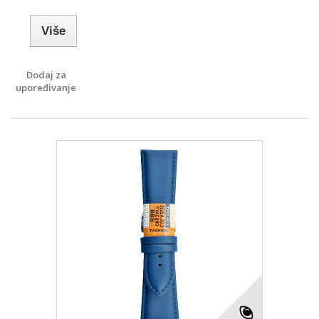
Više
Dodaj za
upoređivanje