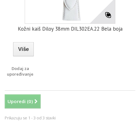
Kožni kaiš Diloy 38mm DIL302EA.22 Bela boja
Više
Dodaj za
upoređivanje
Uporedi (
0
)
Prikazuju se 1 - 3 od 3 stavki