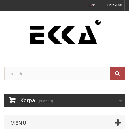
Prijavi se
RSD
Korpa
(prazno)
MENU