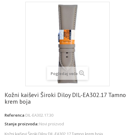
Pogledaj veće
Kožni kaiševi Široki Diloy DIL-EA302.17 Tamno
krem boja
Referenca
DIL-EA302.17.30
Stanje proizvoda:
Novi proizvod
Kožni kaiševi Široki Diloy DIL-EA302.17 Tamno krem boja