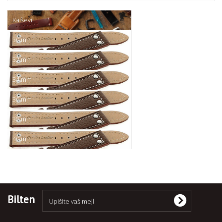
Kaiševi
30 mm
32 mm
34 mm
36 mm
38 mm
40 mm
Bilten