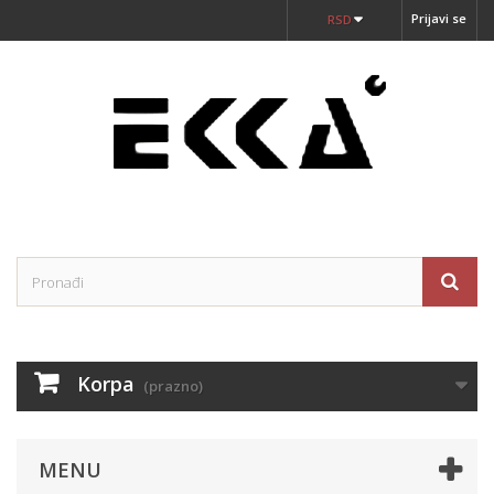
Prijavi se
RSD
Korpa
(prazno)
MENU