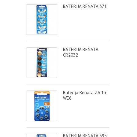
BATERIJA RENATA 371
BATERIJA RENATA
CR2032
Baterija Renata ZA 13
WE6
BATERIJA RENATA 395