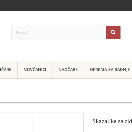
IČARE
NOVČANICI
NAOČARE
OPREMA ZA RADNJE
Skazaljke za zid