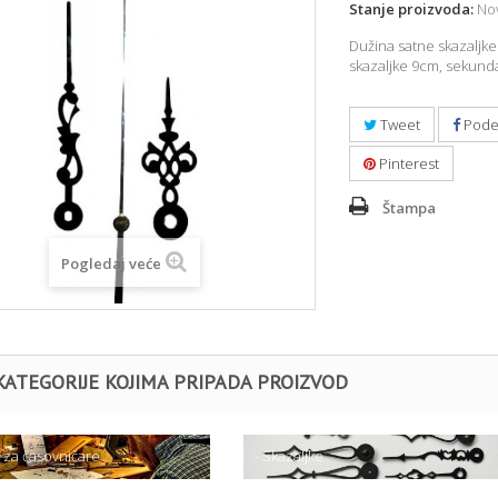
Stanje proizvoda:
Nov
Dužina satne skazaljk
skazaljke 9cm, sekund
Tweet
Pode
Pinterest
Štampa
Pogledaj veće
KATEGORIJE KOJIMA PRIPADA PROIZVOD
l za časovničare
- Skazaljke