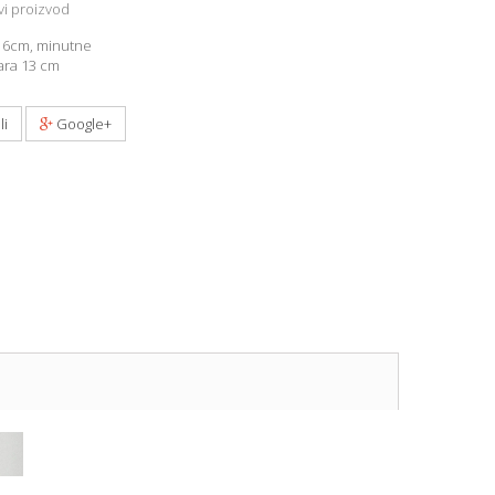
i proizvod
e 6cm, minutne
ara 13 cm
li
Google+