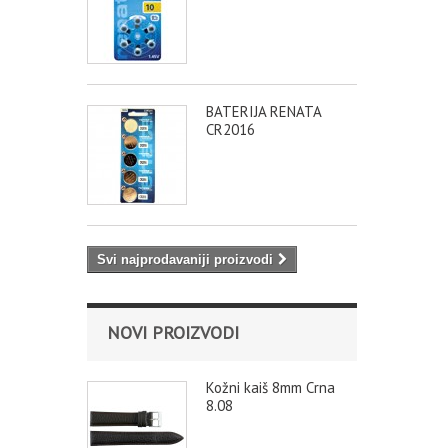
BATERIJA RENATA
CR2016
Svi najprodavaniji proizvodi
NOVI PROIZVODI
Kožni kaiš 8mm Crna
8.08