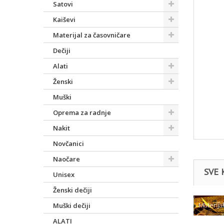
Satovi
Kaiševi
Materijal za časovničare
Dečiji
Alati
Ženski
Muški
Oprema za radnje
Nakit
Novčanici
Naočare
SVE 
Unisex
Ženski dečiji
Materija
Muški dečiji
ALATI