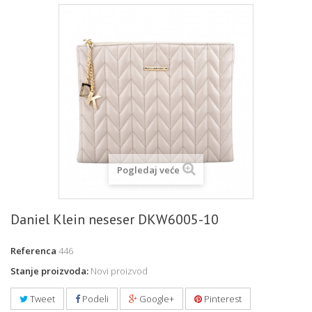
Pogledaj veće
Daniel Klein neseser DKW6005-10
Referenca
446
Stanje proizvoda:
Novi proizvod
Tweet
Podeli
Google+
Pinterest