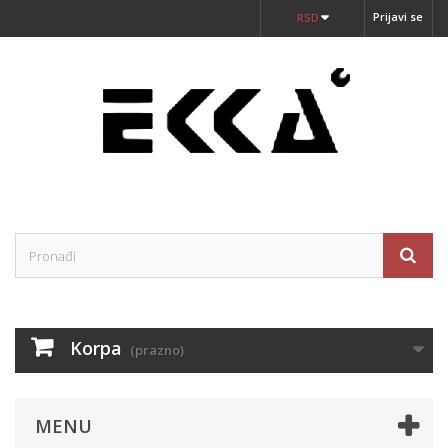
Prijavi se
RSD
Korpa
(prazno)
MENU