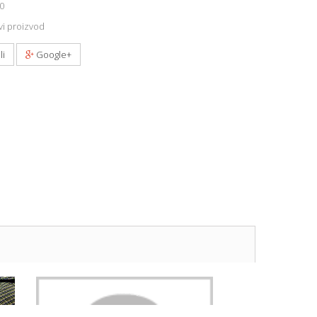
0
i proizvod
li
Google+
RENATA SATNE BATERIJE