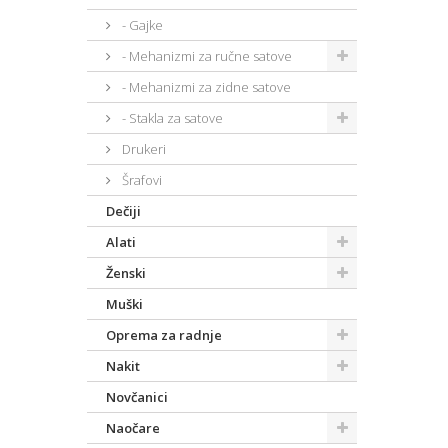
- Gajke
- Mehanizmi za ručne satove
- Mehanizmi za zidne satove
- Stakla za satove
Drukeri
Šrafovi
Dečiji
Alati
Ženski
Muški
Oprema za radnje
Nakit
Novčanici
Naočare