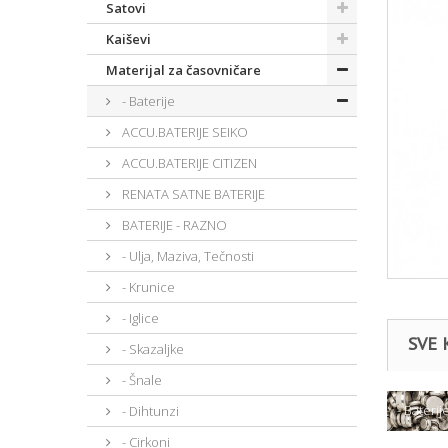
Satovi
Kaiševi
Materijal za časovničare
- Baterije
ACCU.BATERIJE SEIKO
ACCU.BATERIJE CITIZEN
RENATA SATNE BATERIJE
BATERIJE - RAZNO
- Ulja, Maziva, Tečnosti
- Krunice
- Iglice
SVE 
- Skazaljke
- Šnale
- Baterij
- Dihtunzi
- Cirkoni