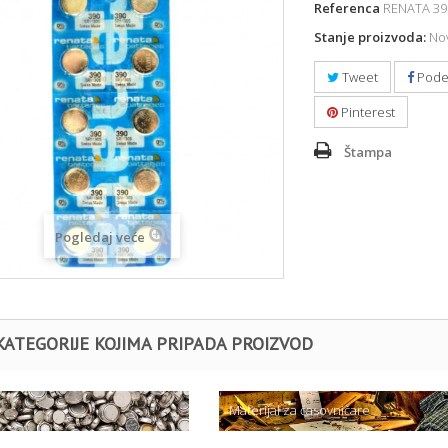
Referenca
RENATA 39
Stanje proizvoda:
Nov
Tweet
Pode
Pinterest
Štampa
Pogledaj veće
KATEGORIJE KOJIMA PRIPADA PROIZVOD
e
Materijal za časovničare