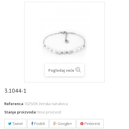
Pogledaj veće
3.1044-1
Referenca
1025/DK ženska narukvica
Stanje proizvoda:
Novi proizvod
Tweet
Podeli
Google+
Pinterest