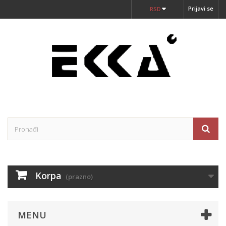
Prijavi se
RSD
Korpa
(prazno)
MENU