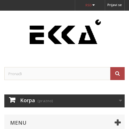
Prijavi se
RSD
Korpa
(prazno)
MENU