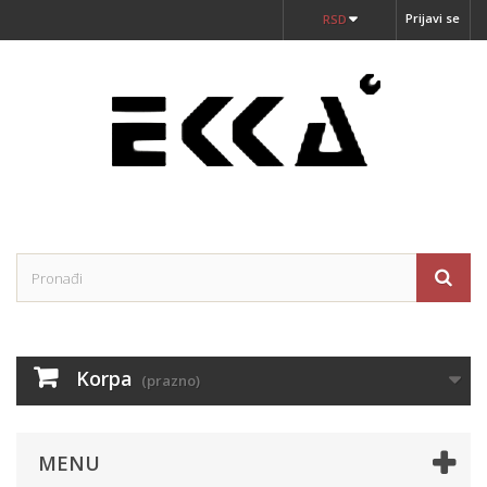
Prijavi se
RSD
Korpa
(prazno)
MENU