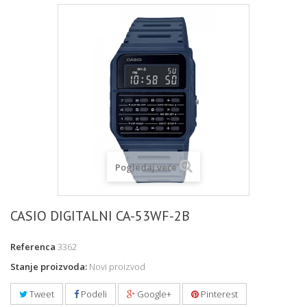
Pogledaj veće
CASIO DIGITALNI CA-53WF-2B
Referenca
3362
Stanje proizvoda:
Novi proizvod
Tweet
Podeli
Google+
Pinterest