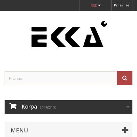
Prijavi se
RSD
Korpa
(prazno)
MENU