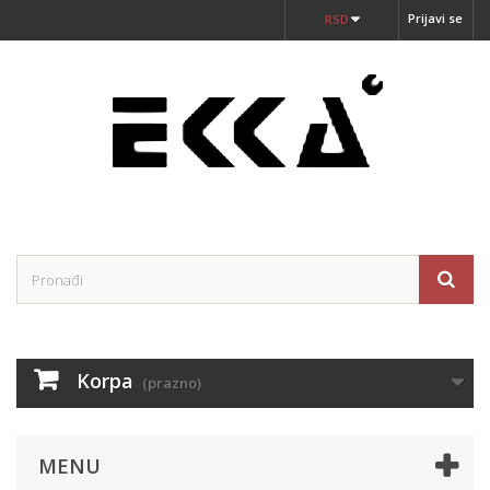
Prijavi se
RSD
Korpa
(prazno)
MENU