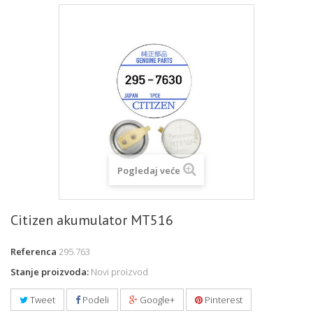
Pogledaj veće
Citizen akumulator MT516
Referenca
295.763
Stanje proizvoda:
Novi proizvod
Tweet
Podeli
Google+
Pinterest