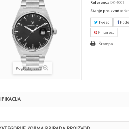
Referenca
DK-4001
Stanje proizvoda:
Nov
Tweet
Pode
Pinterest
Štampa
Pogledaj veće
IFIKACIJA
KATEGORIJE KOJIMA PRIPADA PROIZVOD