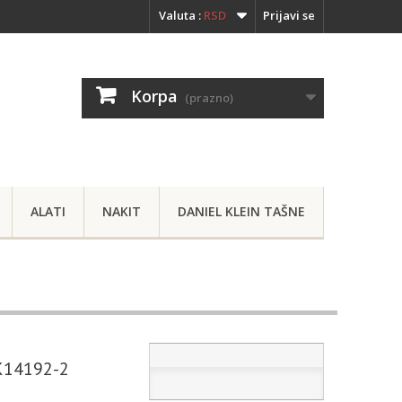
Valuta :
RSD
Prijavi se
Korpa
(prazno)
ALATI
NAKIT
DANIEL KLEIN TAŠNE
DK14192-2