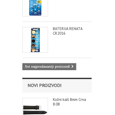
BATERIJA RENATA
CR2016
Svi najprodavaniji proizvodi
NOVI PROIZVODI
Kožni kaiš 8mm Crna
8.08