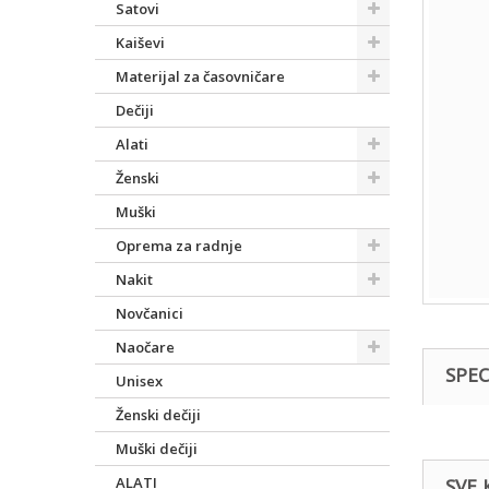
Satovi
Kaiševi
Materijal za časovničare
Dečiji
Alati
Ženski
Muški
Oprema za radnje
Nakit
Novčanici
Naočare
SPEC
Unisex
Ženski dečiji
Muški dečiji
ALATI
SVE 