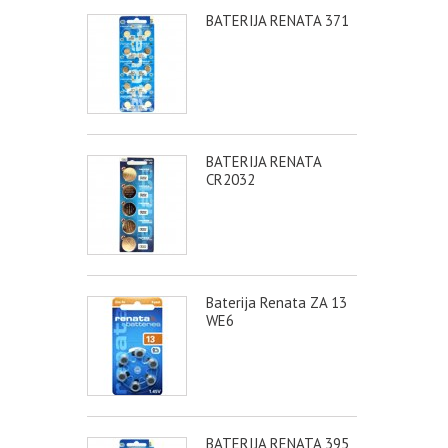
BATERIJA RENATA 371
BATERIJA RENATA
CR2032
Baterija Renata ZA 13
WE6
BATERIJA RENATA 395