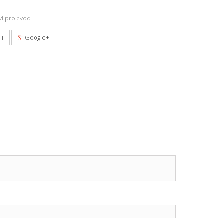
i proizvod
li
Google+