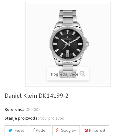
Pogledaj veće
Daniel Klein DK14199-2
Referenca
DK-4037
Stanje proizvoda:
Novi proizvod
Tweet
Podeli
Google+
Pinterest