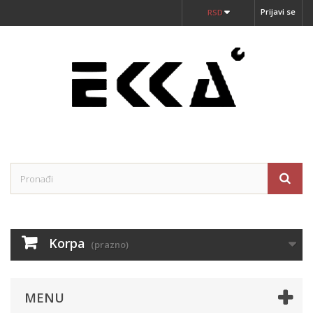
Prijavi se
RSD
Korpa
(prazno)
MENU