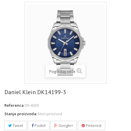
Pogledaj veće
Daniel Klein DK14199-3
Referenca
DK-4038
Stanje proizvoda:
Novi proizvod
Tweet
Podeli
Google+
Pinterest