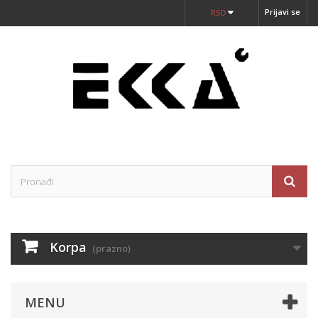
Prijavi se
RSD
Korpa
(prazno)
MENU