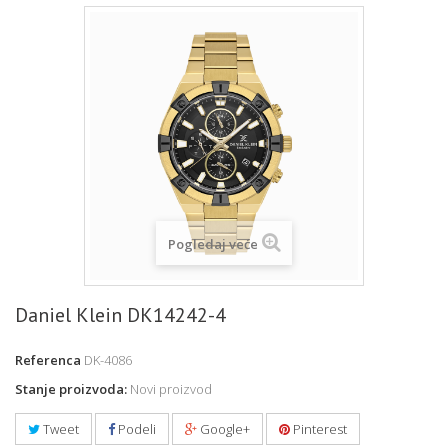
Pogledaj veće
Daniel Klein DK14242-4
Referenca
DK-4086
Stanje proizvoda:
Novi proizvod
Tweet
Podeli
Google+
Pinterest