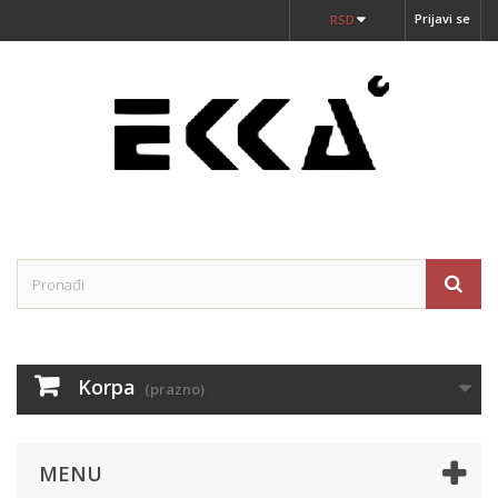
Prijavi se
RSD
Korpa
(prazno)
MENU