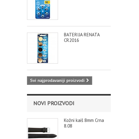
BATERIJA RENATA
CR2016
Svi najprodavaniji proizvodi
NOVI PROIZVODI
Kožni kaiš 8mm Crna
8.08