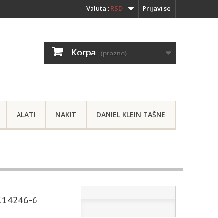
Valuta :
RSD
Prijavi se
Korpa
(prazno)
ALATI
NAKIT
DANIEL KLEIN TAŠNE
DK14246-6