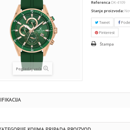
Referenca
DK-4109
Stanje proizvoda:
Nov
Tweet
Pode
Pinterest
Štampa
Pogledaj veće
IFIKACIJA
KATEGORIJE KOJIMA PRIPADA PROIZVOD