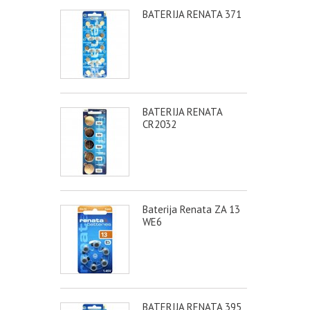
BATERIJA RENATA 371
BATERIJA RENATA
CR2032
Baterija Renata ZA 13
WE6
BATERIJA RENATA 395