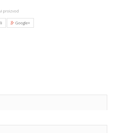
i proizvod
li
Google+