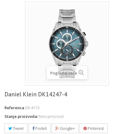
Pogledaj veće
Daniel Klein DK14247-4
Referenca
DK-4113
Stanje proizvoda:
Novi proizvod
Tweet
Podeli
Google+
Pinterest