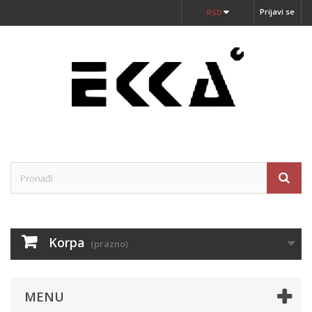
Prijavi se
RSD
Korpa
(prazno)
MENU