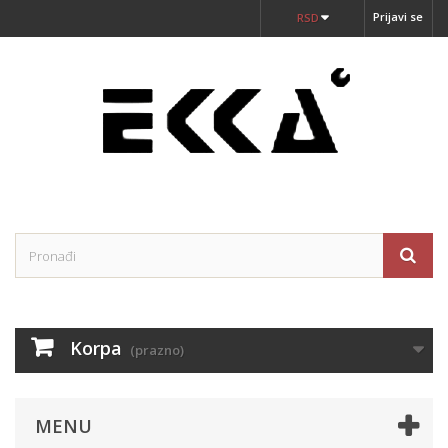
Prijavi se
RSD
Korpa
(prazno)
MENU