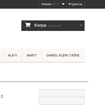
Valuta :
RSD
Prijavi se
Korpa
(prazno)
ALATI
NAKIT
DANIEL KLEIN TAŠNE
-1