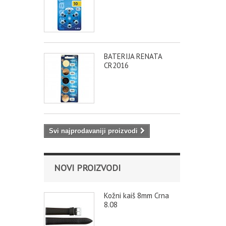
BATERIJA RENATA
CR2016
Svi najprodavaniji proizvodi
NOVI PROIZVODI
Kožni kaiš 8mm Crna
8.08