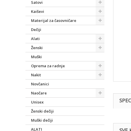
Satovi
Kaiševi
Materijal za časovničare
Dečiji
Alati
Ženski
Muški
Oprema za radnje
Nakit
Novčanici
Naočare
SPEC
Unisex
Ženski dečiji
Muški dečiji
ALATI
SVE 