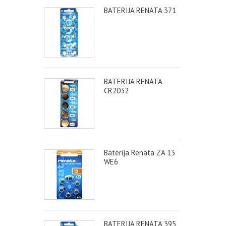
BATERIJA RENATA 371
BATERIJA RENATA
CR2032
Baterija Renata ZA 13
WE6
BATERIJA RENATA 395