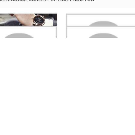
Nakit
LEIN Nakit
Muško prstenje