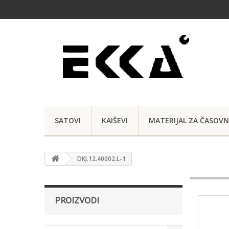
SATOVI
KAIŠEVI
MATERIJAL ZA ČASOVN
DKJ.12.40002.L-1
PROIZVODI