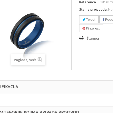
Referenca
8018/DK mu
Stanje proizvoda:
Nov
Tweet
Pode
Pinterest
Štampa
Pogledaj veće
IFIKACIJA
KATEGORIJE KOJIMA PRIPADA PROIZVOD