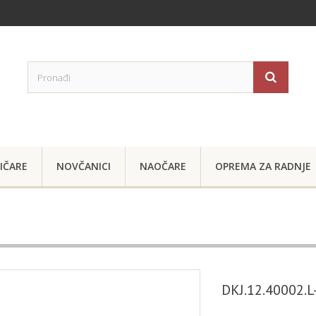
IČARE
NOVČANICI
NAOČARE
OPREMA ZA RADNJE
DKJ.12.40002.L