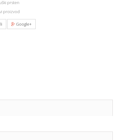
ški prsten
i proizvod
li
Google+