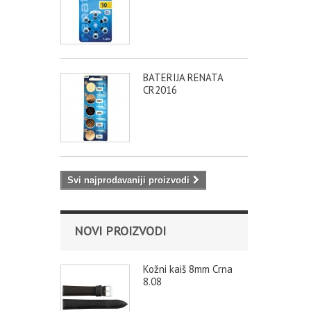
BATERIJA RENATA
CR2016
Svi najprodavaniji proizvodi
NOVI PROIZVODI
Kožni kaiš 8mm Crna
8.08