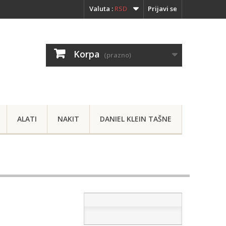
Valuta :
RSD
Prijavi se
Korpa
(prazno)
ALATI
NAKIT
DANIEL KLEIN TAŠNE