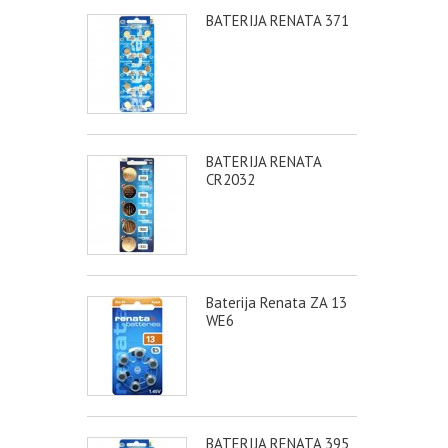
BATERIJA RENATA 371
BATERIJA RENATA
CR2032
Baterija Renata ZA 13
WE6
BATERIJA RENATA 395