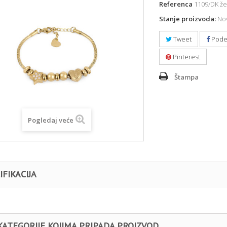
Referenca
1109/DK že
Stanje proizvoda:
Nov
Tweet
Pode
Pinterest
Štampa
Pogledaj veće
IFIKACIJA
KATEGORIJE KOJIMA PRIPADA PROIZVOD