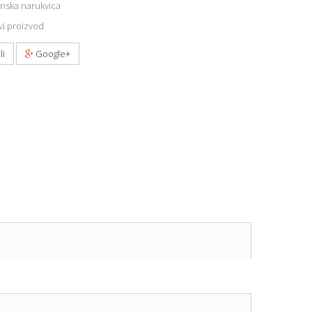
nska narukvica
i proizvod
li
Google+