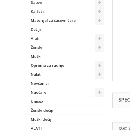
Satovi
Kaiševi
Materijal za časovničare
Dečiji
Alati
Ženski
Muški
Oprema za radnje
Nakit
Novčanici
Naočare
SPEC
Unisex
Ženski dečiji
Muški dečiji
ALATI
SVE 