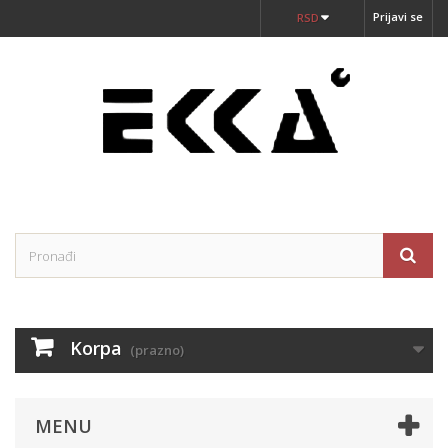
Prijavi se
RSD
Korpa
(prazno)
MENU