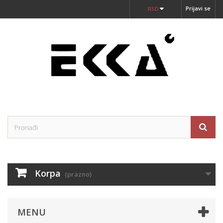
Prijavi se
RSD
Korpa
(prazno)
MENU