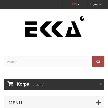
Prijavi se
RSD
Korpa
(prazno)
MENU