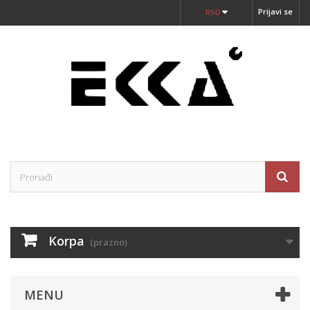
Prijavi se
RSD
Korpa
(prazno)
MENU