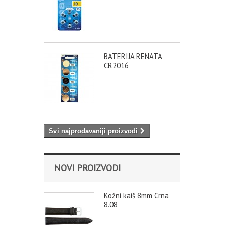
BATERIJA RENATA
CR2016
Svi najprodavaniji proizvodi
NOVI PROIZVODI
Kožni kaiš 8mm Crna
8.08