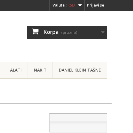
Valuta :
RSD
Prijavi se
Korpa
(prazno)
ALATI
NAKIT
DANIEL KLEIN TAŠNE