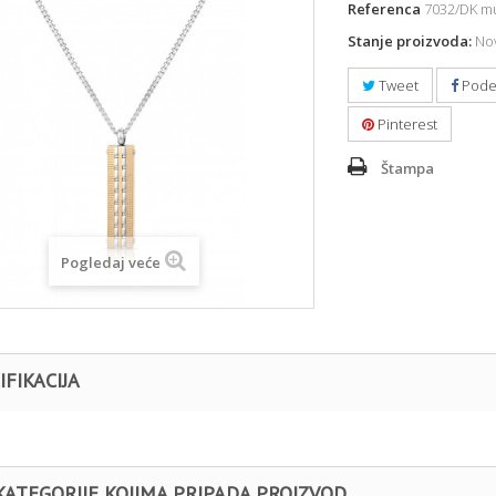
Referenca
7032/DK mu
Stanje proizvoda:
Nov
Tweet
Pode
Pinterest
Štampa
Pogledaj veće
IFIKACIJA
KATEGORIJE KOJIMA PRIPADA PROIZVOD