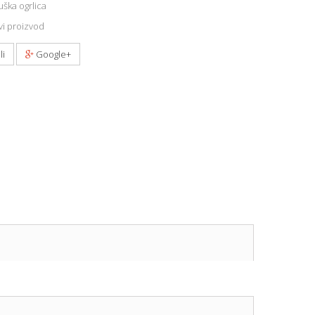
ška ogrlica
i proizvod
li
Google+