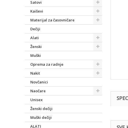
Satovi
Kaiševi
Materijal za časovničare
Dečiji
Alati
Ženski
Muški
Oprema za radnje
Nakit
Novčanici
Naočare
SPEC
Unisex
Ženski dečiji
Muški dečiji
ALATI
SVE 