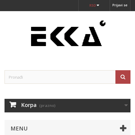
Prijavi se
RSD
Korpa
(prazno)
MENU