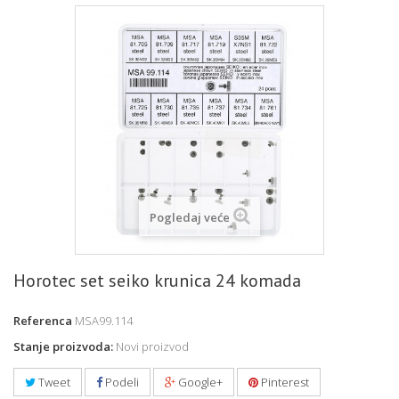
Pogledaj veće
Horotec set seiko krunica 24 komada
Referenca
MSA99.114
Stanje proizvoda:
Novi proizvod
Tweet
Podeli
Google+
Pinterest