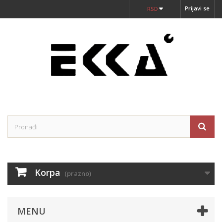
Prijavi se
RSD
Korpa
(prazno)
MENU