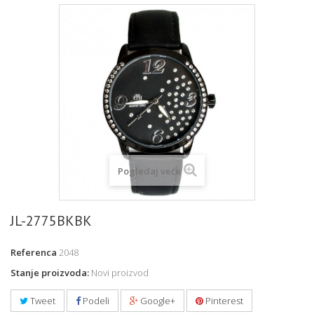
Pogledaj veće
JL-2775BKBK
Referenca
2048
Stanje proizvoda:
Novi proizvod
Tweet
Podeli
Google+
Pinterest