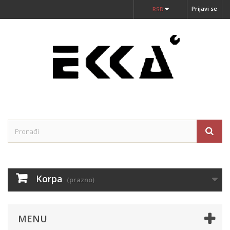
Prijavi se
RSD
Korpa
(prazno)
MENU