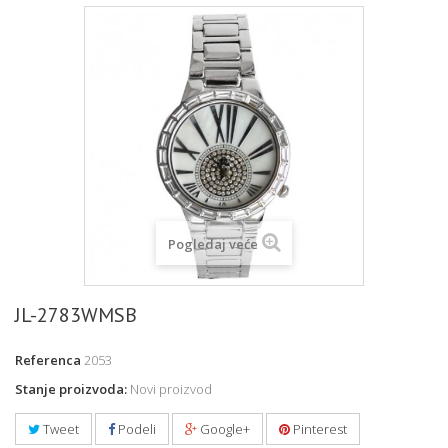
Pogledaj veće
JL-2783WMSB
Referenca
2053
Stanje proizvoda:
Novi proizvod
Tweet
Podeli
Google+
Pinterest