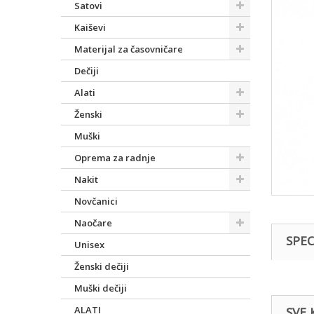
Satovi
Kaiševi
Materijal za časovničare
Dečiji
Alati
Ženski
Muški
Oprema za radnje
Nakit
Novčanici
Naočare
SPEC
Unisex
Ženski dečiji
Muški dečiji
ALATI
SVE 