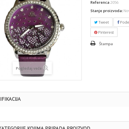
Referenca
2056
Stanje proizvoda:
Nov
Tweet
Pode
Pinterest
Štampa
Pogledaj veće
IFIKACIJA
KATEGORIJE KOJIMA PRIPADA PROIZVOD