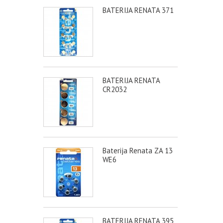
BATERIJA RENATA 371
BATERIJA RENATA
CR2032
Baterija Renata ZA 13
WE6
BATERIJA RENATA 395