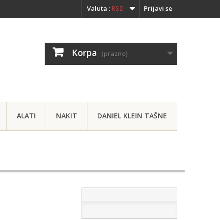
Valuta :
RSD
Prijavi se
Korpa
(prazno)
ALATI
NAKIT
DANIEL KLEIN TAŠNE