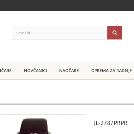
IČARE
NOVČANICI
NAOČARE
OPREMA ZA RADNJE
JL-2787PRPR