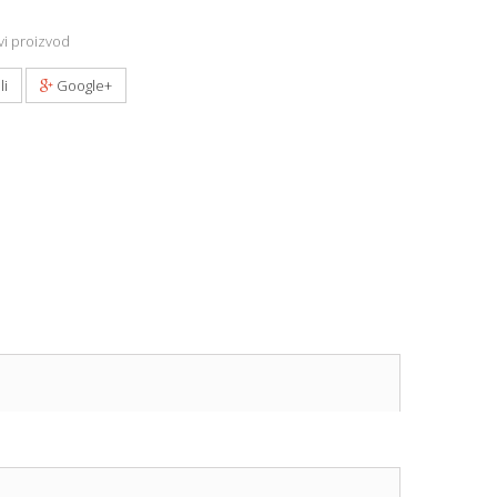
i proizvod
li
Google+