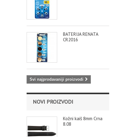
BATERIJA RENATA
CR2016
Svi najprodavaniji proizvodi
NOVI PROIZVODI
Kožni kaiš 8mm Crna
8.08