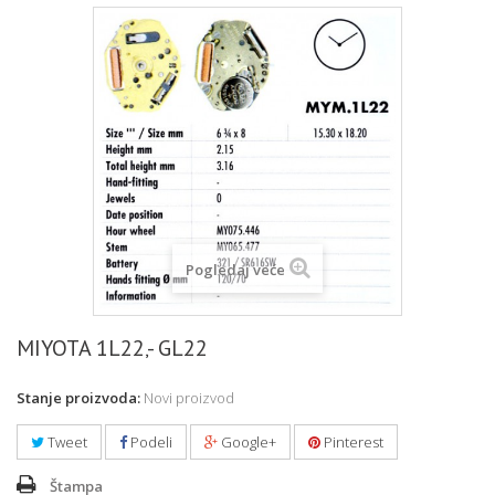
Pogledaj veće
MIYOTA 1L22‚- GL22
Stanje proizvoda:
Novi proizvod
Tweet
Podeli
Google+
Pinterest
Štampa