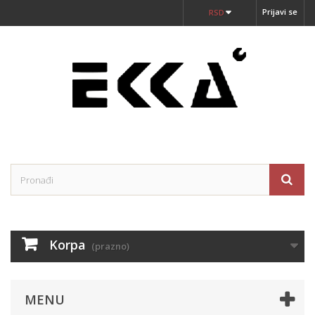
Prijavi se
RSD
Korpa
(prazno)
MENU