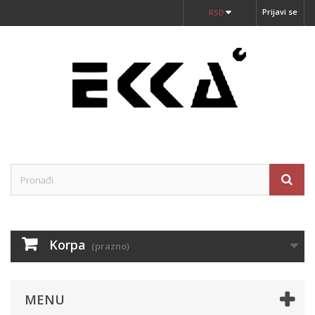
Prijavi se
RSD
Korpa
(prazno)
MENU