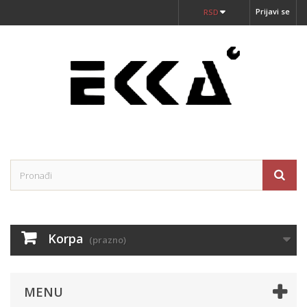
Prijavi se
RSD
Korpa
(prazno)
MENU