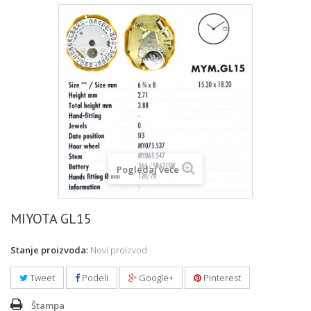
Pogledaj veće
MIYOTA GL15
Stanje proizvoda:
Novi proizvod
Tweet
Podeli
Google+
Pinterest
Štampa