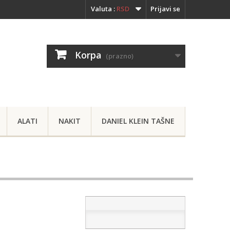
Valuta :
RSD
Prijavi se
Korpa
(prazno)
ALATI
NAKIT
DANIEL KLEIN TAŠNE