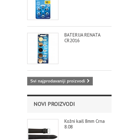
BATERIJA RENATA
CR2016
Svi najprodavaniji proizvodi
NOVI PROIZVODI
Kožni kaiš 8mm Crna
8.08