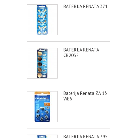
BATERIJA RENATA 371
BATERIJA RENATA
CR2032
Baterija Renata ZA 13
WE6
BATERIJA RENATA 395