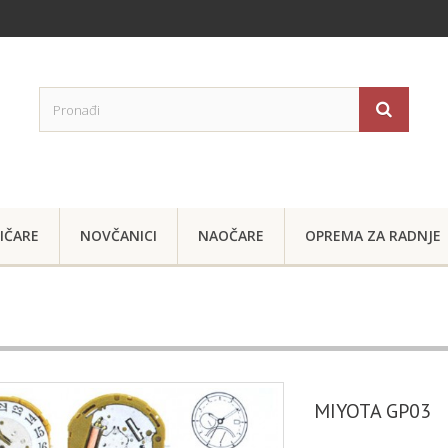
IČARE
NOVČANICI
NAOČARE
OPREMA ZA RADNJE
MIYOTA GP03