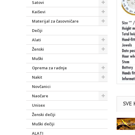
Satovi
Kaiševi
Materijal za časovničare
Dečiji
Alati
Ženski
Muški
Oprema za radnje
Nakit
Novčanici
Naočare
SVE 
Unisex
Ženski dečiji
Materija
Muški dečiji
ALATI