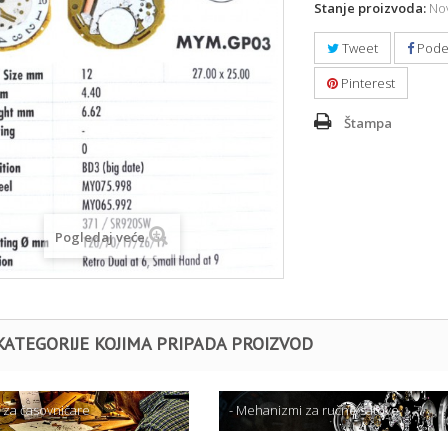
Stanje proizvoda:
Nov
Tweet
Pode
Pinterest
Štampa
Pogledaj veće
KATEGORIJE KOJIMA PRIPADA PROIZVOD
l za časovničare
- Mehanizmi za ručne satove