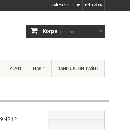
Valuta :
RSD
Prijavi se
Korpa
(prazno)
ALATI
NAKIT
DANIEL KLEIN TAŠNE
19NB12