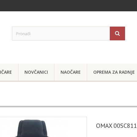
IČARE
NOVČANICI
NAOČARE
OPREMA ZA RADNJE
OMAX 00SC81