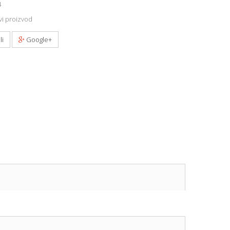
4
i proizvod
li
Google+