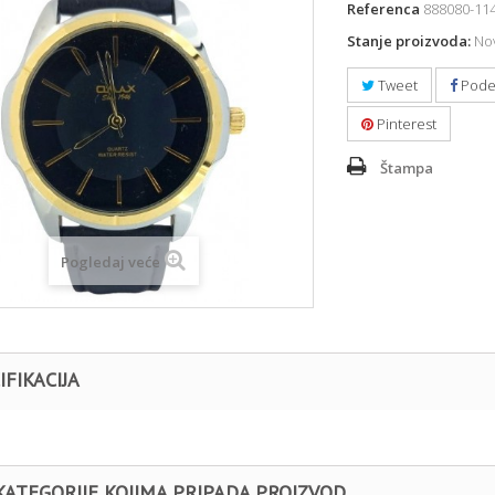
Referenca
888080-11
Stanje proizvoda:
Nov
Tweet
Pode
Pinterest
Štampa
Pogledaj veće
IFIKACIJA
KATEGORIJE KOJIMA PRIPADA PROIZVOD