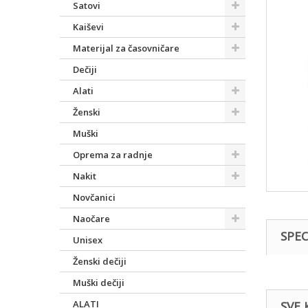
Satovi
Kaiševi
Materijal za časovničare
Dečiji
Alati
Ženski
Muški
Oprema za radnje
Nakit
Novčanici
Naočare
SPEC
Unisex
Ženski dečiji
Muški dečiji
ALATI
SVE 