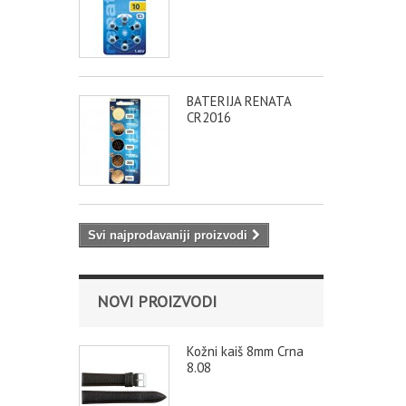
BATERIJA RENATA
CR2016
Svi najprodavaniji proizvodi
NOVI PROIZVODI
Kožni kaiš 8mm Crna
8.08