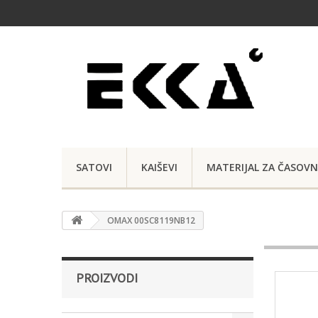
SATOVI
KAIŠEVI
MATERIJAL ZA ČASOVN
OMAX 00SC8119NB12
PROIZVODI