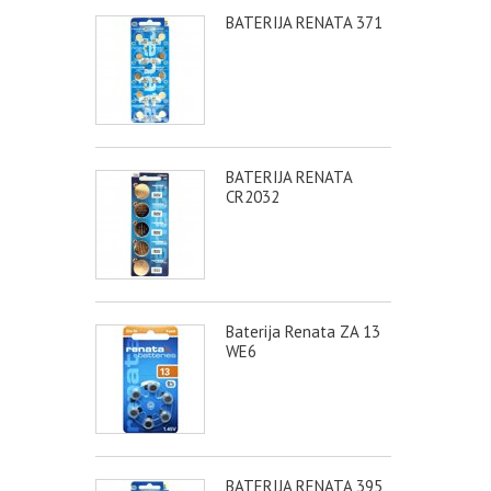
BATERIJA RENATA 371
BATERIJA RENATA
CR2032
Baterija Renata ZA 13
WE6
BATERIJA RENATA 395