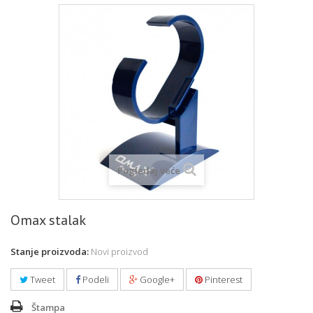
Pogledaj veće
Omax stalak
Stanje proizvoda:
Novi proizvod
Tweet
Podeli
Google+
Pinterest
Štampa