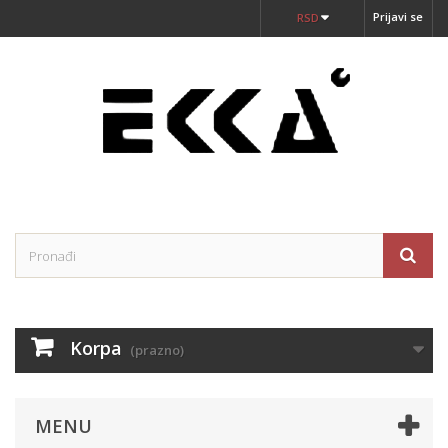
Prijavi se
RSD
Korpa
(prazno)
MENU