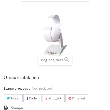
Pogledaj veće
Omax stalak beli
Stanje proizvoda:
Novi proizvod
Tweet
Podeli
Google+
Pinterest
Štampa