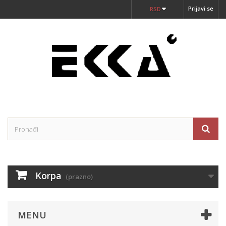
Prijavi se
RSD
Korpa
(prazno)
MENU