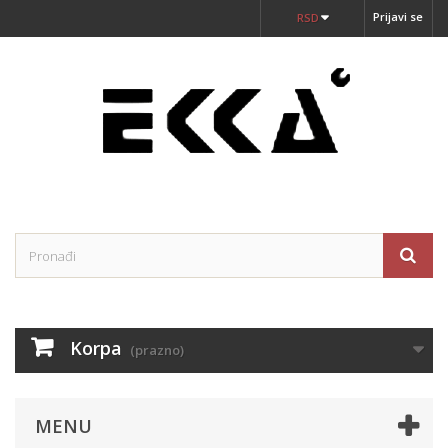
Prijavi se
RSD
Korpa
(prazno)
MENU