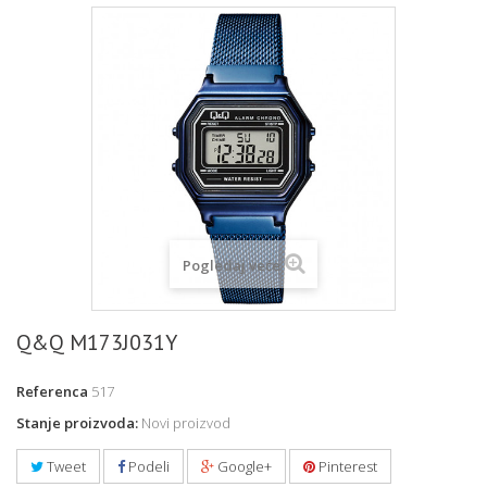
Pogledaj veće
Q&Q M173J031Y
Referenca
517
Stanje proizvoda:
Novi proizvod
Tweet
Podeli
Google+
Pinterest